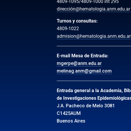
4809-1095/4809-1000 int 295
dirección@hematologia.anm.edu.ar
Turnos y consultas:
4809-1022
admision@hematologia.anm.edu.ar
E-mail Mesa de Entrada:
mgerpe@anm.edu.ar
melinag.anm@gmail.com
Entrada general a la Academia, Bibl
de Investigaciones Epidemiológica
J.A. Pacheco de Melo 3081
C1425AUM
Buenos Aires