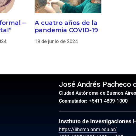
formal –
A cuatro años de la
tal”
pandemia COVID-19
024
19 de junio de 2024
José Andrés Pacheco 
Ciudad Autónoma de Buenos Aire
Conmutador:
+5411 4809-1000
Instituto de Investigaciones
https://iihema.anm.edu.ar/