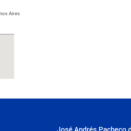
nos Aires
INS
José Andrés Pacheco 