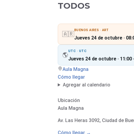
a
i
TODOS
d
n
e
c
l
i
a
o
A
n
N
e
BUENOS AIRES · ART
M
s
🇦🇷
Jueves 24 de octubre · 08:
L
C
i
o
UTC · UTC
🌎
b
n
Jueves 24 de octubre · 11:00 
r
s
o
u
s
Aula Magna
l
d
t
Cómo llegar
e
a
d
s
Agregar al calendario
e
s
c
A
Ubicación
a
c
r
t
Aula Magna
g
i
a
v
g
i
Av. Las Heras 3092, Ciudad de Bue
r
d
a
a
t
Cómo llegar →
d