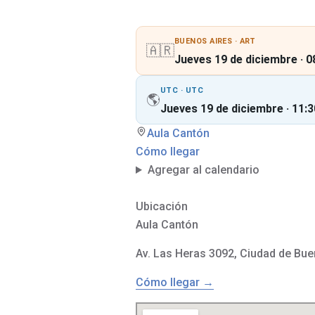
a
i
d
n
e
c
l
i
BUENOS AIRES · ART
a
o
🇦🇷
A
n
Jueves 19 de diciembre · 08
N
e
M
s
UTC · UTC
🌎
Jueves 19 de diciembre · 11:3
L
C
i
o
b
n
Aula Cantón
r
s
Cómo llegar
o
u
s
l
Agregar al calendario
d
t
e
a
d
s
e
Ubicación
s
Aula Cantón
c
A
a
c
r
t
Av. Las Heras 3092, Ciudad de Bue
g
i
a
v
g
i
Cómo llegar →
r
d
a
a
t
d