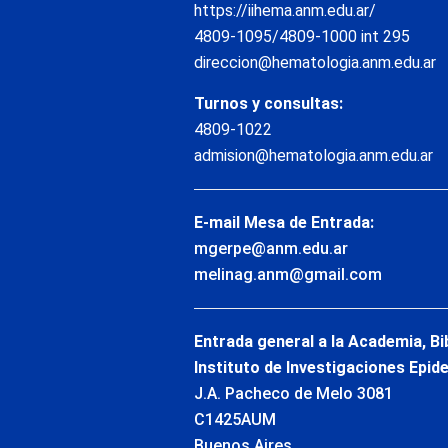
https://iihema.anm.edu.ar/
4809-1095/4809-1000 int 295
direccion@hematologia.anm.edu.ar
Turnos y consultas:
4809-1022
admision@hematologia.anm.edu.ar
E-mail Mesa de Entrada:
mgerpe@anm.edu.ar
melinag.anm@gmail.com
Entrada general a la Academia, Bi
Instituto de Investigaciones Epid
J.A. Pacheco de Melo 3081
C1425AUM
Buenos Aires