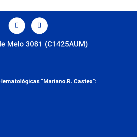
TAGRAM
LINKEDIN
de Melo 3081 (C1425AUM)
s
 Hematológicas “Mariano.R. Castex”: