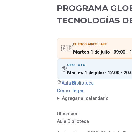
a
i
d
PROGRAMA GLOB
n
e
c
l
i
TECNOLOGÍAS DE
a
o
A
n
N
e
M
s
BUENOS AIRES · ART
L
C
🇦🇷
i
o
Martes 1 de julio · 09:00 - 
b
n
r
s
o
u
UTC · UTC
s
🌎
l
d
Martes 1 de julio · 12:00 - 20:
t
e
a
d
s
Aula Biblioteca
e
s
Cómo llegar
c
A
Agregar al calendario
a
c
r
t
g
i
a
v
Ubicación
g
i
r
Aula Biblioteca
d
a
a
t
d