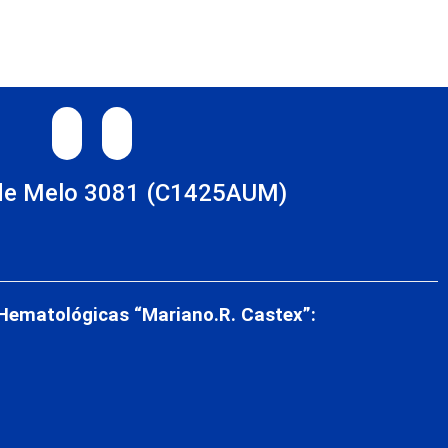
TAGRAM
LINKEDIN
de Melo 3081 (C1425AUM)
s
 Hematológicas “Mariano.R. Castex”: