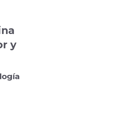
ina
or y
logía