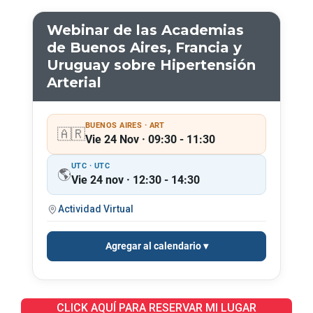
Webinar de las Academias
de Buenos Aires, Francia y
Uruguay sobre Hipertensión
Arterial
BUENOS AIRES · ART
🇦🇷
Vie 24 Nov · 09:30 - 11:30
UTC · UTC
🌎
Vie 24 nov · 12:30 - 14:30
Actividad Virtual
Agregar al calendario
CLICK AQUÍ PARA RESERVAR MI LUGAR