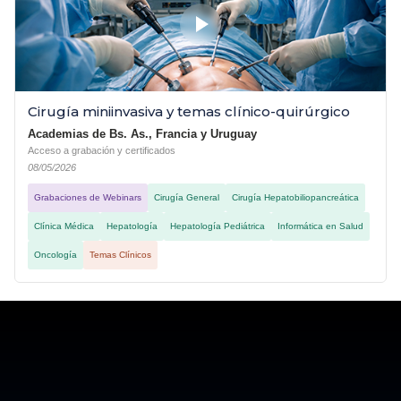
Cirugía miniinvasiva y temas clínico-quirúrgico
Academias de Bs. As., Francia y Uruguay
Acceso a grabación y certificados
08/05/2026
Grabaciones de Webinars
Cirugía General
Cirugía Hepatobiliopancreática
Clínica Médica
Hepatología
Hepatología Pediátrica
Informática en Salud
Oncología
Temas Clínicos