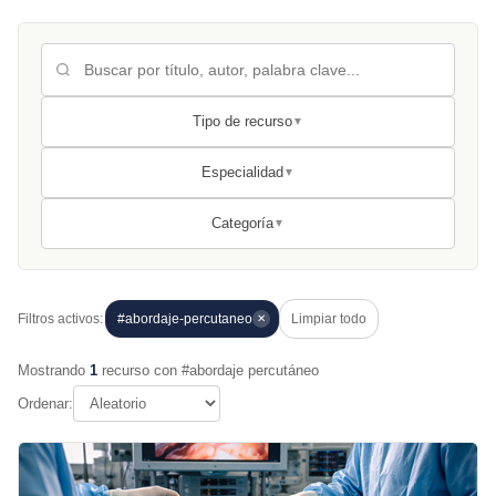
Tipo de recurso
▼
Especialidad
▼
Categoría
▼
Filtros activos:
#abordaje-percutaneo
Limpiar todo
✕
Mostrando
1
recurso con #abordaje percutáneo
Ordenar: