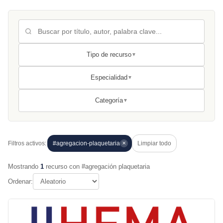
Tipo de recurso
▼
Especialidad
▼
Categoría
▼
Filtros activos:
#agregacion-plaquetaria
Limpiar todo
✕
Mostrando
1
recurso con #agregación plaquetaria
Ordenar: