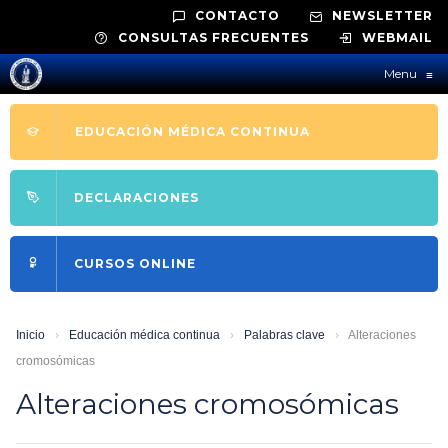
CONTACTO
NEWSLETTER
CONSULTAS FRECUENTES
WEBMAIL
Menu
≡
EDUCACIÓN MÉDICA CONTINUA
DECLARACIONES
CURSOS ONLINE
Inicio
›
Educación médica continua
›
Palabras clave
›
Alteraciones
cromosómicas
Alteraciones cromosómicas