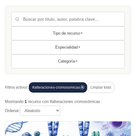
Tipo de recurso
▼
Especialidad
▼
Categoría
▼
Filtros activos:
#alteraciones-cromosomicas
Limpiar todo
✕
Mostrando
1
recurso con #alteraciones cromosómicas
Ordenar: