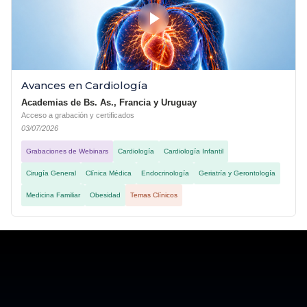
Avances en Cardiología
Academias de Bs. As., Francia y Uruguay
Acceso a grabación y certificados
03/07/2026
Grabaciones de Webinars
Cardiología
Cardiología Infantil
Cirugía General
Clínica Médica
Endocrinología
Geriatría y Gerontología
Medicina Familiar
Obesidad
Temas Clínicos