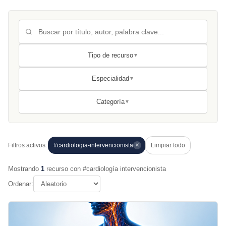
Tipo de recurso
▼
Especialidad
▼
Categoría
▼
Filtros activos:
#cardiologia-intervencionista
Limpiar todo
✕
Mostrando
1
recurso con #cardiología intervencionista
Ordenar: