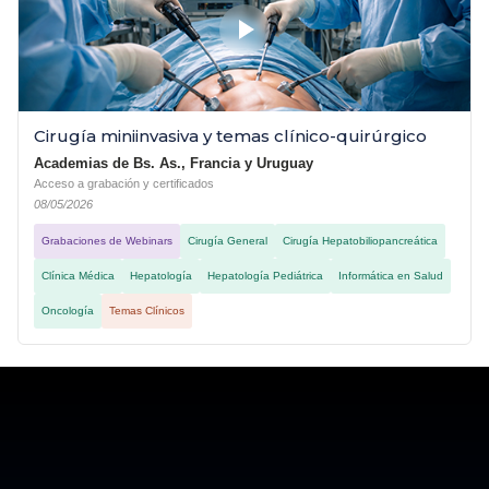
Cirugía miniinvasiva y temas clínico-quirúrgico
Academias de Bs. As., Francia y Uruguay
Acceso a grabación y certificados
08/05/2026
Grabaciones de Webinars
Cirugía General
Cirugía Hepatobiliopancreática
Clínica Médica
Hepatología
Hepatología Pediátrica
Informática en Salud
Oncología
Temas Clínicos