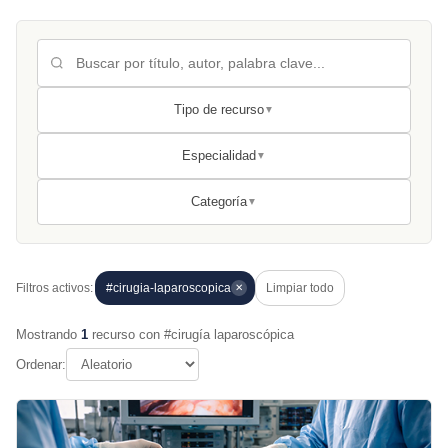
Tipo de recurso
▼
Especialidad
▼
Categoría
▼
Filtros activos:
#cirugia-laparoscopica
Limpiar todo
✕
Mostrando
1
recurso con #cirugía laparoscópica
Ordenar: