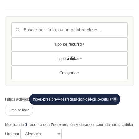
Tipo de recurso
▼
Especialidad
▼
Categoría
▼
Filtros activos:
#coexpresion-y-desregulacion-del-ciclo-celular
✕
Limpiar todo
Mostrando
1
recurso con #coexpresión y desregulación del ciclo celular
Ordenar: