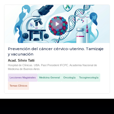
Prevención del cáncer cérvico-uterino. Tamizaje
y vacunación
Acad. Silvio Tatti
Hospital de Clínicas. UBA. Past President IFCPC. Academia Nacional de
Medicina de Buenos Aires
Lecciones Magistrales
Medicina General
Oncología
Tocoginecología
Temas Clínicos