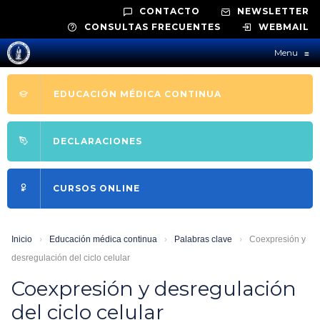
CONTACTO
NEWSLETTER
CONSULTAS FRECUENTES
WEBMAIL
Menu
≡
EDUCACIÓN MÉDICA CONTINUA
DECLARACIONES
CURSOS ONLINE
Inicio
›
Educación médica continua
›
Palabras clave
›
Coexpresión y
desregulación del ciclo celular
Coexpresión y desregulación
del ciclo celular