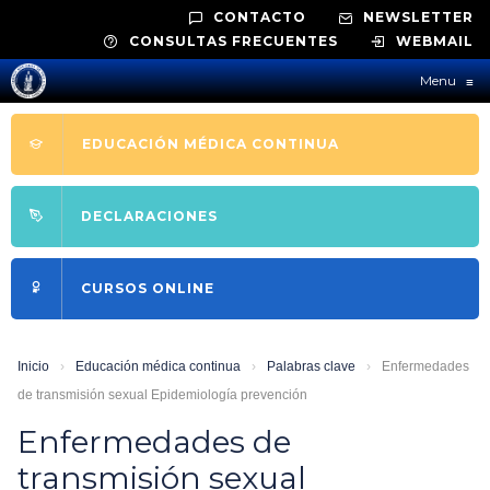
CONTACTO
NEWSLETTER
CONSULTAS FRECUENTES
WEBMAIL
Menu
≡
EDUCACIÓN MÉDICA CONTINUA
DECLARACIONES
CURSOS ONLINE
Inicio
›
Educación médica continua
›
Palabras clave
›
Enfermedades
de transmisión sexual Epidemiología prevención
Enfermedades de
transmisión sexual