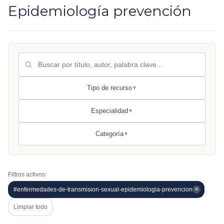
Epidemiología prevención
Tipo de recurso
▼
Especialidad
▼
Categoría
▼
Filtros activos:
#enfermedades-de-transmision-sexual-epidemiologia-prevencion
✕
Limpiar todo