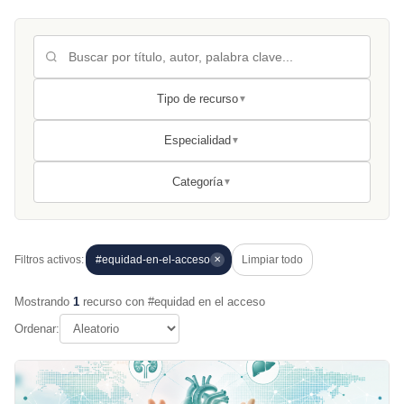
Tipo de recurso
▼
Especialidad
▼
Categoría
▼
Filtros activos:
#equidad-en-el-acceso
Limpiar todo
✕
Mostrando
1
recurso con #equidad en el acceso
Ordenar: