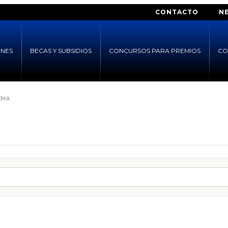
CONTACTO
N
ONES
BECAS Y SUBSIDIOS
CONCURSOS PARA PREMIOS
CO
ídea