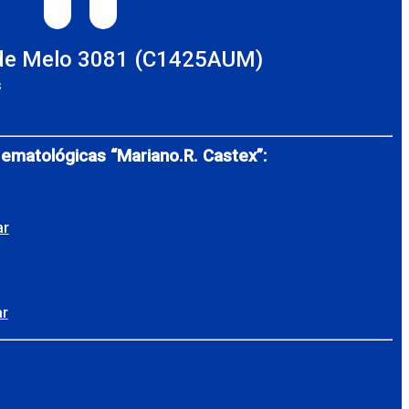
TAGRAM
LINKEDIN
de Melo 3081 (C1425AUM)
s
Hematológicas “Mariano.R. Castex”:
ar
ar