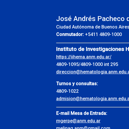
INS
José Andrés Pacheco 
Ciudad Autónoma de Buenos Aire
Conmutador:
+5411 4809-1000
Instituto de Investigaciones 
https://iihema.anm.edu.ar/
4809-1095/4809-1000 int 295
direccion@hematologia.anm.edu.
Turnos y consultas:
4809-1022
admision@hematologia.anm.edu.
E-mail Mesa de Entrada:
mgerpe@anm.edu.ar
melinag.anm@gmail.com