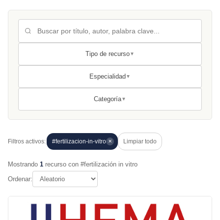
Tipo de recurso
▼
Especialidad
▼
Categoría
▼
Filtros activos:
#fertilizacion-in-vitro
Limpiar todo
✕
Mostrando
1
recurso con #fertilización in vitro
Ordenar: