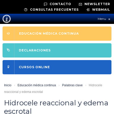
CONTACTO
NEWSLETTER
CONSULTAS FRECUENTES
WEBMAIL
Menu
≡
EDUCACIÓN MÉDICA CONTINUA
DECLARACIONES
CURSOS ONLINE
Inicio
›
Educación médica continua
›
Palabras clave
›
Hidrocele
reaccional y edema escrotal
Hidrocele reaccional y edema
escrotal