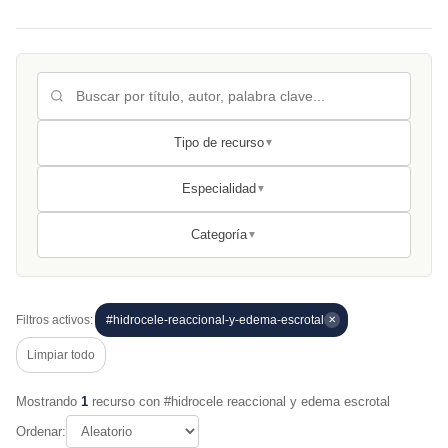
Tipo de recurso
▼
Especialidad
▼
Categoría
▼
Filtros activos:
#hidrocele-reaccional-y-edema-escrotal
✕
Limpiar todo
Mostrando
1
recurso con #hidrocele reaccional y edema escrotal
Ordenar: