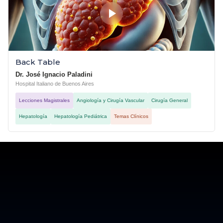
Back Table
Dr. José Ignacio Paladini
Hospital Italiano de Buenos Aires
Lecciones Magistrales
Angiología y Cirugía Vascular
Cirugía General
Hepatología
Hepatología Pediátrica
Temas Clínicos