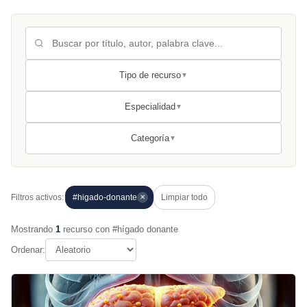
Tipo de recurso
▼
Especialidad
▼
Categoría
▼
Filtros activos:
#higado-donante
Limpiar todo
✕
Mostrando
1
recurso con #hígado donante
Ordenar: