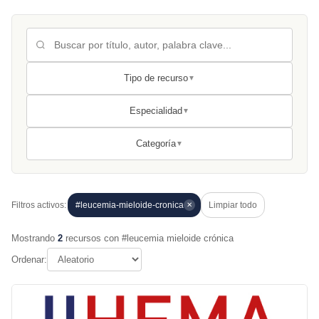
Tipo de recurso
▼
Especialidad
▼
Categoría
▼
Filtros activos:
#leucemia-mieloide-cronica
Limpiar todo
✕
Mostrando
2
recursos con #leucemia mieloide crónica
Ordenar: