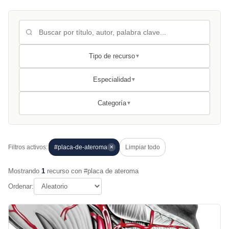
Tipo de recurso
▼
Especialidad
▼
Categoría
▼
Filtros activos:
#placa-de-ateroma
Limpiar todo
✕
Mostrando
1
recurso con #placa de ateroma
Ordenar: