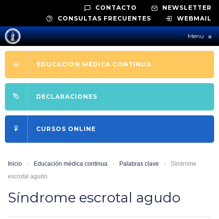
CONTACTO
NEWSLETTER
CONSULTAS FRECUENTES
WEBMAIL
Menu
≡
EDUCACIÓN MÉDICA CONTINUA
DECLARACIONES
CURSOS ONLINE
Inicio
›
Educación médica continua
›
Palabras clave
›
Síndrome
escrotal agudo
Síndrome escrotal agudo