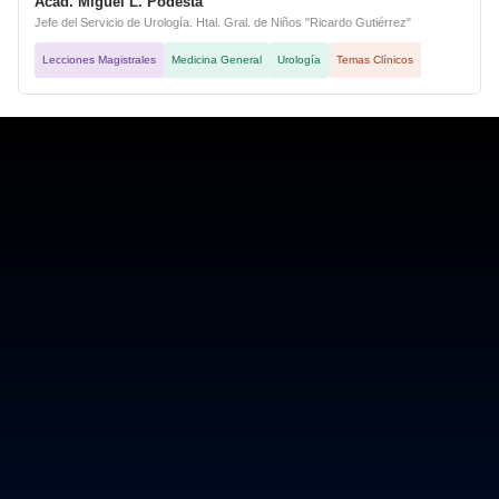
Acad. Miguel L. Podestá
Jefe del Servicio de Urología. Htal. Gral. de Niños "Ricardo Gutiérrez"
Lecciones Magistrales
Medicina General
Urología
Temas Clínicos