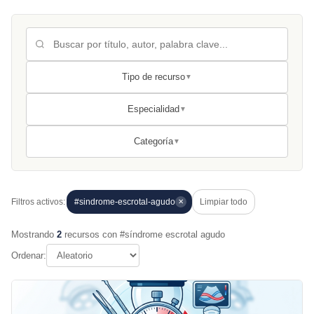
Tipo de recurso
▼
Especialidad
▼
Categoría
▼
Filtros activos:
#sindrome-escrotal-agudo
Limpiar todo
✕
Mostrando
2
recursos con #síndrome escrotal agudo
Ordenar: