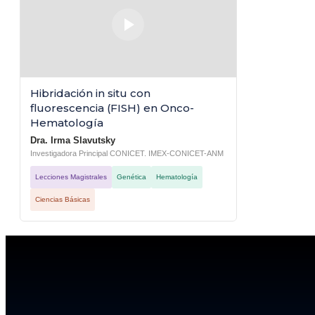
Hibridación in situ con
fluorescencia (FISH) en Onco-
Hematología
Dra. Irma Slavutsky
Investigadora Principal CONICET. IMEX-CONICET-ANM
Lecciones Magistrales
Genética
Hematología
Ciencias Básicas