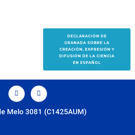
DECLARACIÓN DE
GRANADA SOBRE LA
CREACIÓN, EXPRESIÓN Y
DIFUSIÓN DE LA CIENCIA
EN ESPAÑOL
TAGRAM
LINKEDIN
de Melo 3081 (C1425AUM)
s