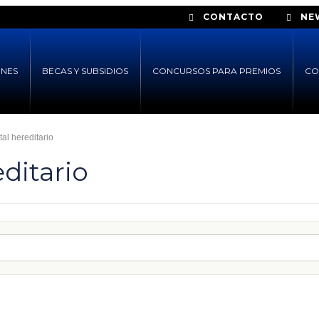
CONTACTO
NE
ONES
BECAS Y SUBSIDIOS
CONCURSOS PARA PREMIOS
CO
al hereditario
ditario