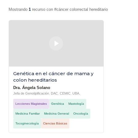
a
i
d
n
Mostrando
1
recurso con #cáncer colorrectal hereditario
e
c
l
i
a
o
A
n
N
e
M
s
L
C
i
o
b
n
r
s
o
u
Genética en el cáncer de mama y
s
l
d
t
colon hereditarios
e
a
d
s
Dra. Ángela Solano
e
Jefa de Genotipificación. DAC. CEMIC. UBA.
s
c
A
Lecciones Magistrales
Genética
Mastología
a
c
r
t
Medicina Familiar
Medicina General
Oncología
g
i
a
v
g
Tocoginecología
Ciencias Básicas
i
r
d
a
a
t