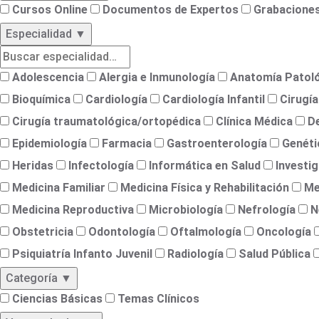
i
Cursos Online
Documentos de Expertos
Grabaciones
c
a
Especialidad
▼
s
C
Adolescencia
Alergia e Inmunología
Anatomía Patol
o
m
Bioquímica
Cardiología
Cardiología Infantil
Cirugía
i
s
Cirugía traumatológica/ortopédica
Clínica Médica
D
i
o
Epidemiología
Farmacia
Gastroenterología
Genéti
n
e
Heridas
Infectología
Informática en Salud
Investig
s
Medicina Familiar
Medicina Física y Rehabilitación
Me
S
Medicina Reproductiva
Microbiología
Nefrología
N
e
c
Obstetricia
Odontología
Oftalmología
Oncología
c
i
o
Psiquiatría Infanto Juvenil
Radiología
Salud Pública
n
e
Categoría
▼
s
Ciencias Básicas
Temas Clínicos
S