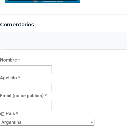
e
r
a
c
a
d
Comentarios
é
m
i
c
a
s
Nombre
*
Apellido
*
Email (no se publica)
*
País
*