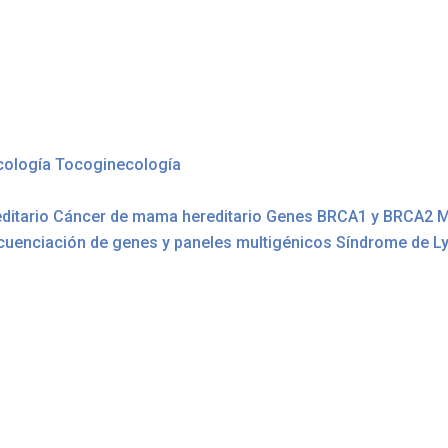
cología
Tocoginecología
ditario
Cáncer de mama hereditario
Genes BRCA1 y BRCA2
M
cuenciación de genes y paneles multigénicos
Síndrome de L