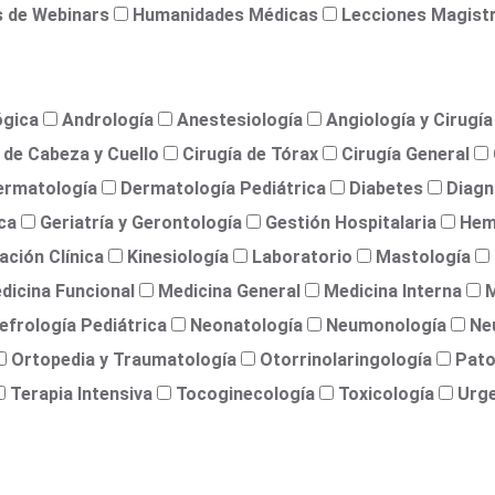
 de Webinars
Humanidades Médicas
Lecciones Magist
ógica
Andrología
Anestesiología
Angiología y Cirugía
 de Cabeza y Cuello
Cirugía de Tórax
Cirugía General
ermatología
Dermatología Pediátrica
Diabetes
Diagn
ca
Geriatría y Gerontología
Gestión Hospitalaria
Hem
ación Clínica
Kinesiología
Laboratorio
Mastología
dicina Funcional
Medicina General
Medicina Interna
M
efrología Pediátrica
Neonatología
Neumonología
Ne
Ortopedia y Traumatología
Otorrinolaringología
Pato
Terapia Intensiva
Tocoginecología
Toxicología
Urg