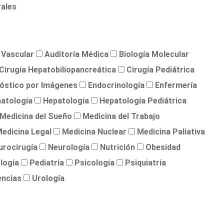
rales
 Vascular
Auditoría Médica
Biología Molecular
Cirugía Hepatobiliopancreática
Cirugía Pediátrica
óstico por Imágenes
Endocrinología
Enfermería
atología
Hepatología
Hepatología Pediátrica
Medicina del Sueño
Medicina del Trabajo
edicina Legal
Medicina Nuclear
Medicina Paliativa
urocirugía
Neurología
Nutrición
Obesidad
logía
Pediatría
Psicología
Psiquiatría
encias
Urología