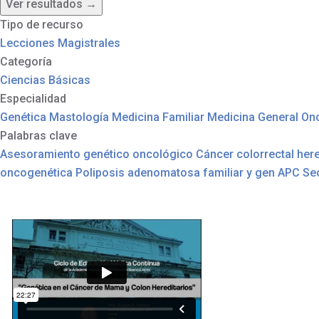
Ver resultados →
a
l
Tipo de recurso
o
Lecciones Magistrales
n
e
Categoría
s
Ciencias Básicas
B
Especialidad
o
Genética
Mastología
Medicina Familiar
Medicina General
On
l
e
Palabras clave
t
í
Asesoramiento genético oncológico
Cáncer colorrectal here
n
oncogenética
Poliposis adenomatosa familiar y gen APC
Se
R
e
u
n
i
o
n
e
s
I
n
t