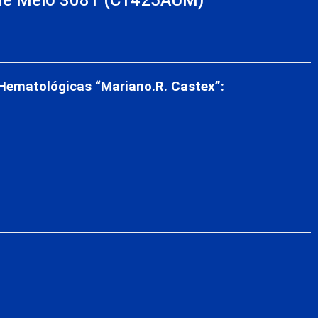
de Melo 3081 (C1425AUM)
s
 Hematológicas “Mariano.R. Castex”: