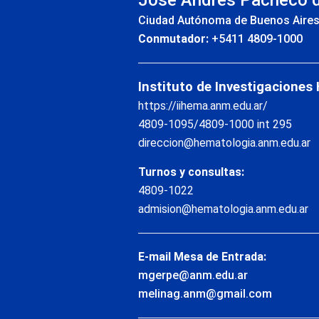
José Andrés Pacheco 
Ciudad Autónoma de Buenos Aire
Conmutador:
+5411 4809-1000
Instituto de Investigaciones
https://iihema.anm.edu.ar/
4809-1095/4809-1000 int 295
direccion@hematologia.anm.edu.ar
Turnos y consultas:
4809-1022
admision@hematologia.anm.edu.ar
E-mail Mesa de Entrada:
mgerpe@anm.edu.ar
melinag.anm@gmail.com