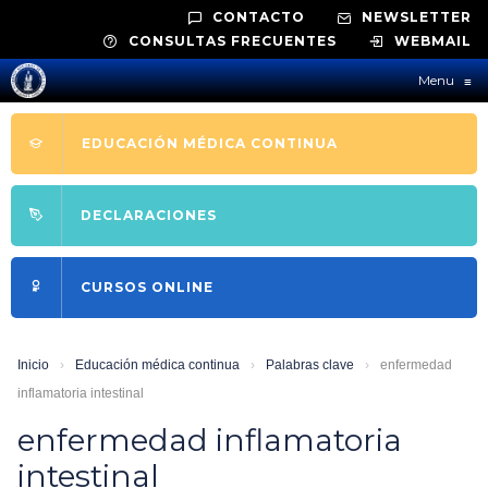
CONTACTO
NEWSLETTER
CONSULTAS FRECUENTES
WEBMAIL
Menu
≡
EDUCACIÓN MÉDICA CONTINUA
DECLARACIONES
CURSOS ONLINE
Inicio
›
Educación médica continua
›
Palabras clave
›
enfermedad
inflamatoria intestinal
enfermedad inflamatoria
intestinal