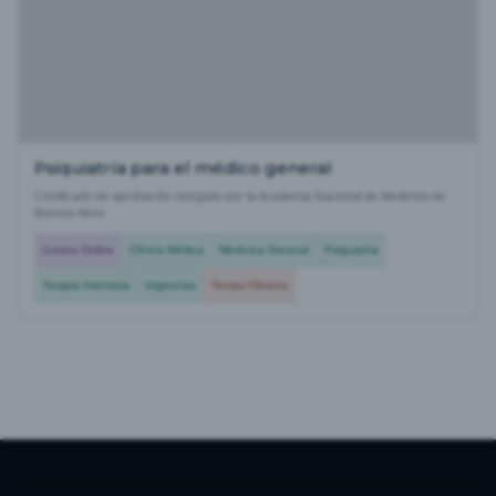
Psiquiatría para el médico general
Certificado de aprobación otorgado por la Academia Nacional de Medicina de
Buenos Aires
Cursos Online
Clínica Médica
Medicina General
Psiquiatría
Terapia Intensiva
Urgencias
Temas Clínicos