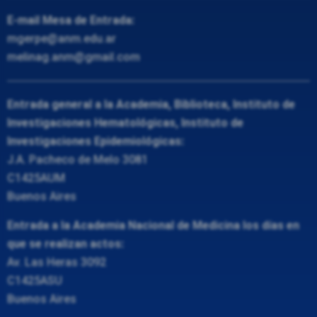
E-mail Mesa de Entrada:
mgerpe@anm.edu.ar
melinag.anm@gmail.com
Entrada general a la Academia, Biblioteca, Instituto de
Investigaciones Hematológicas, Instituto de
Investigaciones Epidemiológicas:
J.A. Pacheco de Melo 3081
C1425AUM
Buenos Aires
Entrada a la Academia Nacional de Medicina los días en
que se realizan actos:
Av. Las Heras 3092
C1425ASU
Buenos Aires