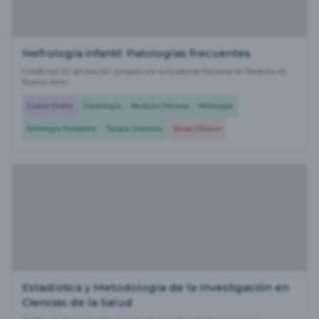
Nefrología infantil: Patologías frecuentes
Certificado de aprobación otorgado por la Academia Nacional de Medicina de
Buenos Aires
Cursos Online
Cardiología
Medicina General
Nefrología
Nefrología Pediátrica
Terapia Intensiva
Temas Clínicos
Estadística y Metodología de la Investigación en
Ciencias de la Salud