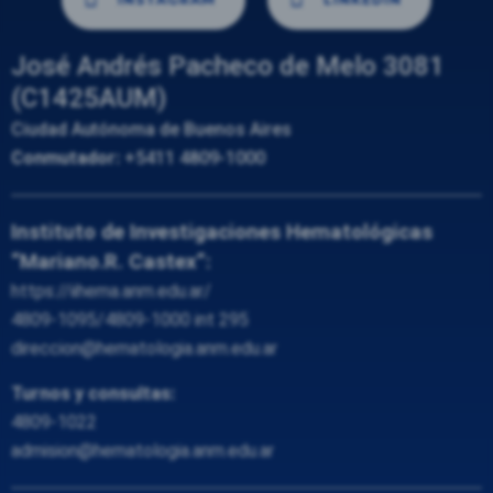
José Andrés Pacheco de Melo 3081
(C1425AUM)
Ciudad Autónoma de Buenos Aires
Conmutador:
+5411 4809-1000
Instituto de Investigaciones Hematológicas
“Mariano.R. Castex”:
https://iihema.anm.edu.ar/
4809-1095/4809-1000 int 295
direccion@hematologia.anm.edu.ar
Turnos y consultas:
4809-1022
admision@hematologia.anm.edu.ar