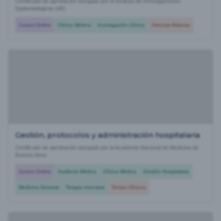
Certificado de aprobación otorgado por el Instituto de Investigaciones
Epidemiológicas (IIE)
Cursos Online
Clínica Médica
Investigación Clínica
Ciencias Básicas
Gestión, protocolos y administración hospitalaria
Certificado de aprobación otorgado por la Academia Nacional de Medicina de
Buenos Aires
Cursos Online
Auditoría Médica
Clínica Médica
Gestión Hospitalaria
Medicina General
Terapia Intensiva
Temas Clínicos