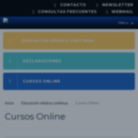
CONTACTO
NEWSLETTER
CONSULTAS FRECUENTES
WEBMAIL
Menu
≡
EDUCACIÓN MÉDICA CONTINUA
DECLARACIONES
CURSOS ONLINE
Inicio
›
Educación médica continua
›
Cursos Online
Cursos Online