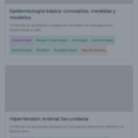
Epidemiología básica: conceptos, medidas y
modelos
Certificado de aprobación otorgado por el Instituto de Investigaciones
Epidemiológicas (IIE)
Cursos Online
Alergia e Inmunología
Andrología
Endocrinología
Epidemiología
Genética
Tocoginecología
Ciencias Básicas
Hipertensión Arterial Secundaria
Certificado de aprobación otorgado por la Academia Nacional de Medicina de
Buenos Aires