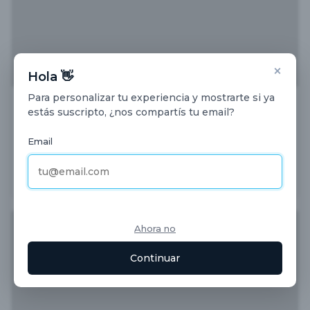
×
Hola 👋
Para personalizar tu experiencia y mostrarte si ya
Dermatología pediátrica en atención primaria
estás suscripto, ¿nos compartís tu email?
Certificado de aprobación otorgado por la Academia Nacional de Medicina de
Buenos Aires
Email
Cursos Online
Dermatología
Dermatología Pediátrica
Medicina General
Temas Clínicos
Ahora no
Continuar