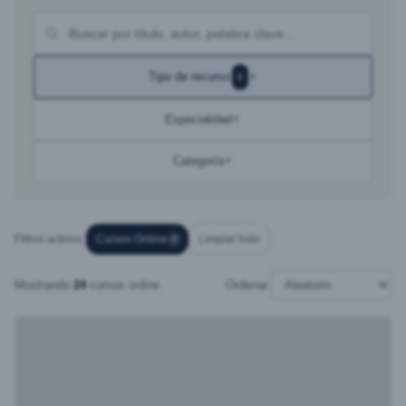
Tipo de recurso
1
▼
Especialidad
▼
Categoría
▼
Filtros activos:
Cursos Online
Limpiar todo
✕
Mostrando
24
cursos online
Ordenar: