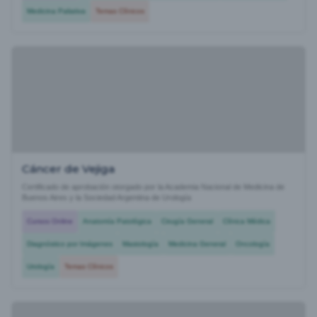
Medicina Paliativa
Temas Clínicos
Cáncer de Vejiga
Certificado de aprobación otorgado por la Academia Nacional de Medicina de
Buenos Aires y la Sociedad Argentina de Urología
Cursos Online
Anatomía Patológica
Cirugía General
Clínica Médica
Diagnóstico por Imágenes
Mastología
Medicina General
Oncología
Urología
Temas Clínicos