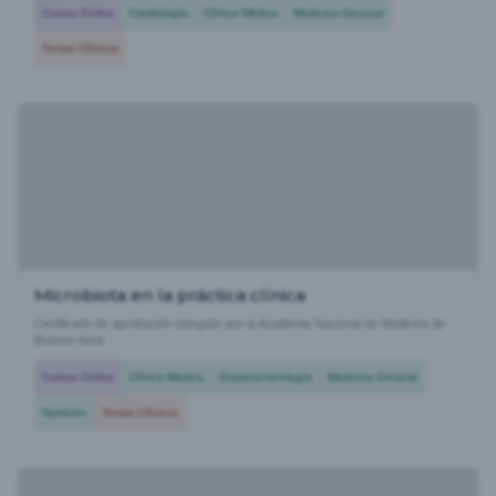
Cursos Online
Cardiología
Clínica Médica
Medicina General
Temas Clínicos
Microbiota en la práctica clínica
Certificado de aprobación otorgado por la Academia Nacional de Medicina de
Buenos Aires
Cursos Online
Clínica Médica
Gastroenterología
Medicina General
Nutrición
Temas Clínicos