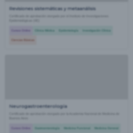
Revisiones sistemáticas y metaanálisis
Certificado de aprobación otorgado por el Instituto de Investigaciones
Epidemiológicas (IIE)
Cursos Online
Clínica Médica
Epidemiología
Investigación Clínica
Ciencias Básicas
Neurogastroenterología
Certificado de aprobación otorgado por la Academia Nacional de Medicina de
Buenos Aires
Cursos Online
Gastroenterología
Medicina Funcional
Medicina General