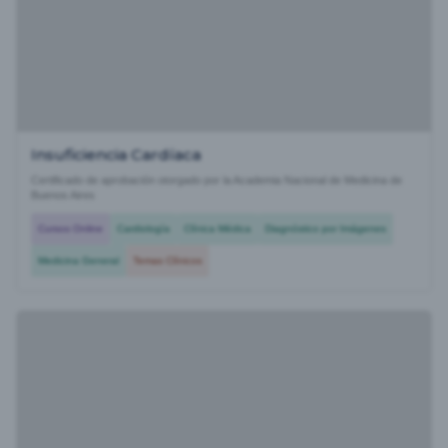
Insuficiencia Cardíaca
Certificado de aprobación otorgado por la Academia Nacional de Medicina de
Buenos Aires
Cursos Online
Cardiología
Clínica Médica
Diagnóstico por Imágenes
Medicina General
Temas Clínicos