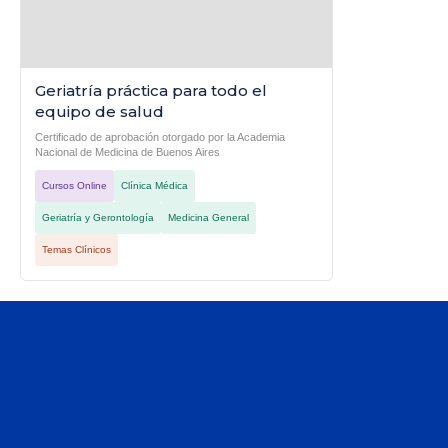
Geriatría práctica para todo el
equipo de salud
Certificado de aprobación otorgado por la Academia
Nacional de Medicina de Buenos Aires
Cursos Online
Clínica Médica
Geriatría y Gerontología
Medicina General
Temas Clínicos