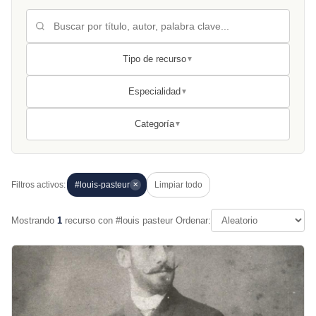
Tipo de recurso
▼
Especialidad
▼
Categoría
▼
Filtros activos:
#louis-pasteur
Limpiar todo
✕
Mostrando
1
recurso con #louis pasteur
Ordenar: