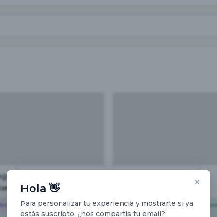
Segura
Ignacio Pirovano
×
Hola 👋
Esteva
Para personalizar tu experiencia y mostrarte si ya
édicas
Cirugía General
Humanidades Médicas
Anatomía Patol
estás suscripto, ¿nos compartís tu email?