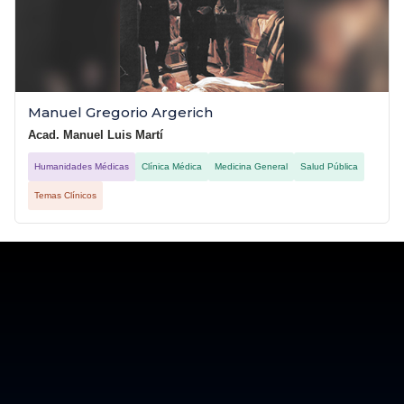
Manuel Gregorio Argerich
Acad. Manuel Luis Martí
Humanidades Médicas
Clínica Médica
Medicina General
Salud Pública
Temas Clínicos