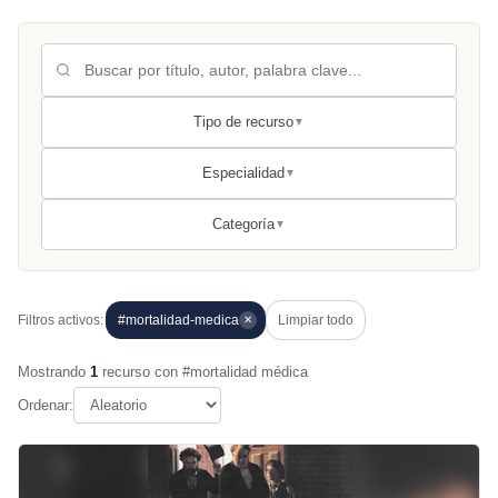
Tipo de recurso
▼
Especialidad
▼
Categoría
▼
Filtros activos:
#mortalidad-medica
Limpiar todo
✕
Mostrando
1
recurso con #mortalidad médica
Ordenar: