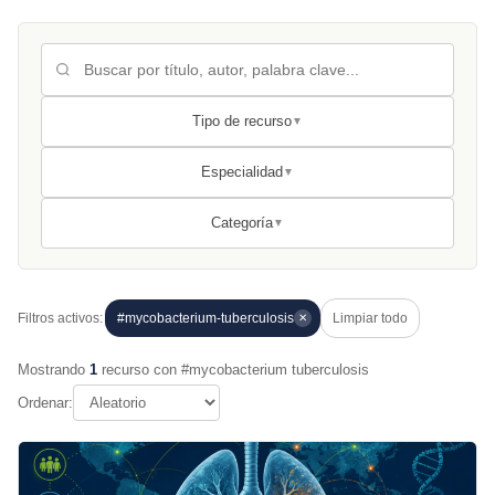
Tipo de recurso
▼
Especialidad
▼
Categoría
▼
Filtros activos:
#mycobacterium-tuberculosis
Limpiar todo
✕
Mostrando
1
recurso con #mycobacterium tuberculosis
Ordenar: