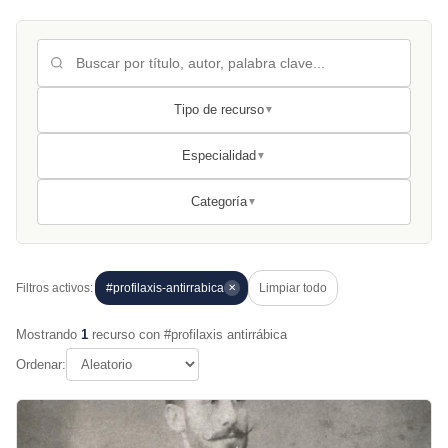
Tipo de recurso
▼
Especialidad
▼
Categoría
▼
Filtros activos:
#profilaxis-antirrabica
Limpiar todo
✕
Mostrando
1
recurso con #profilaxis antirrábica
Ordenar: