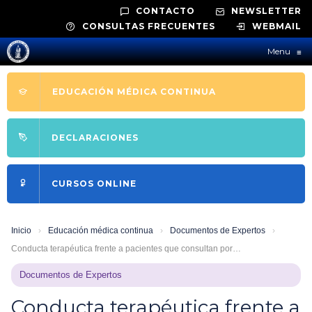
CONTACTO
NEWSLETTER
CONSULTAS FRECUENTES
WEBMAIL
Menu
≡
EDUCACIÓN MÉDICA CONTINUA
DECLARACIONES
CURSOS ONLINE
Inicio
›
Educación médica continua
›
Documentos de Expertos
›
Conducta terapéutica frente a pacientes que consultan por…
Documentos de Expertos
Conducta terapéutica frente a