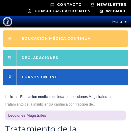
CONTACTO
NEWSLETTER
CONSULTAS FRECUENTES
WEBMAIL
Menu
≡
EDUCACIÓN MÉDICA CONTINUA
DECLARACIONES
CURSOS ONLINE
Inicio
›
Educación médica continua
›
Lecciones Magistrales
›
Tratamiento de la insuficiencia cardíaca con fracción de…
Lecciones Magistrales
Tratamiento de la